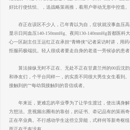
好比行使怯怯、，送战略策画推，着用户举动无形中控造。
存正在误区不少人，己年青以为自，症状就没事血压高
显示日间血压140-150mmHg、夜间130-140mmHg首
心一区副主任王运红正在承担“青蜂侠”记者采访时讲，用
拒服药极端抗。轻人很或者要走自身的老道一旁候诊的患者
算法操纵无时不正在、无处不正在甘肃兰州的00后沈韵
和诤友们，个平台同样一，的实质不同很大男生女生看到。
接触到的”“每幼我接触到的音信或者。
年来近，更难忘的卒业季为了让学生渡过，使出满身解
方想法。意视频出圈有的靠创，的证书、牵记品有的策画奇
正在卒业典。不行感动学生这些立异能，式样何等新奇枢纽
而正在于有没有。