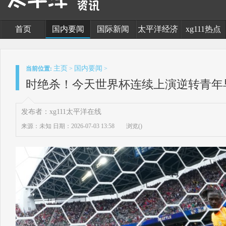
首页
国内要闻
国际新闻
太平洋经济
xg111热点
主页
国内要闻
当前位置:
>
>
时绝杀！今天世界杯连续上演逆转青年
发布者：xg111太平洋在线
来源：未知
日期：2026-07-03 13:58
浏览(
)