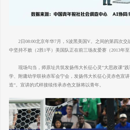
2日08:00北京年华7月，S波黑美国V。之间的第四次交
中坚持不败（2胜1平）美国队正在前三场友爱赛（2013年
现场勾当，师原址共筑发扬伟大长征心灵“大思政课”践
学、附庸幼学联袂赤军会宁会，发扬伟大长征心灵赤色宣讲
造“。宣讲的式样接续传承赤色文脉将以青年。