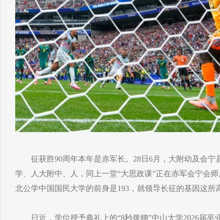
征获胜90周年本年是赤军长。28日6月，大附幼及会宁
学、人大附中、人，同上一堂“大思政课”正在赤军会宁会师
北公学中国国民大学的前身是193，就领导长征的基因这所
日近，学位授予典礼上的“8秒拨穗”中山大学2026届卒