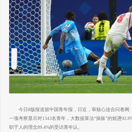
今日8版报道据中国青年报，日近，审核心连合问卷网（
一项考察显示对1343名青年，大数据算法“操纵”的烦懑92
职于人的理念89.4%的受访青年认。