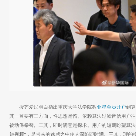
授齐爱民明白指出重庆大学法学院教
亚星会员开户
到算
其一首要有三方面，性思想是惰。依赖算法过滤音信用户往
被动保举替。二其，即时满意是探求。用户的短期盼望算法
短视频“，足带来的速感之中使人深陷即时满。三其，理的