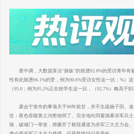
查中调，大数据算法“操纵”的烦懑92.8%的受访青年有
性有此烦懑96.1%的受，例为90.6%受访女性这一比；%）
（95.0；例为95.2%正在校学生这一比，（92.7%）略高于
肃会宁发作的事项关于90年前甘，并不生疏杨子田。途
仗：夜色吞噬黄土沟壑他明了、完全地向同窗描摹赤军兵士
骑，破城门一举攻，师撕开了枢纽通道为赤军三大主力会。年1
堡会师赤军三大主力接踵，征获胜终结记号着长。