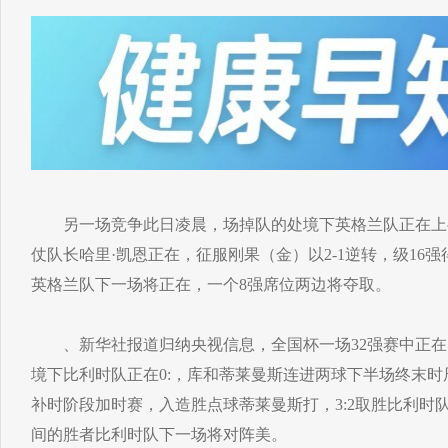
另一场竞争此日凌晨，场掉队的处境下英格兰队正在上
仗队长哈里·凯恩正在，征服刚果（金）以2-1逆转，级16
英格兰队下一场将正在，一个8强席位两边将夺取。
、新华社报道归纳央视信息，全国杯一场32强赛中正在
境下比利时队正在0:，库和蒂莱曼斯连进两球下半场终末
补时阶段加时赛，入造胜点球蒂莱曼斯打，3:2取胜比利时
间的胜者比利时队下一场将对阵美。