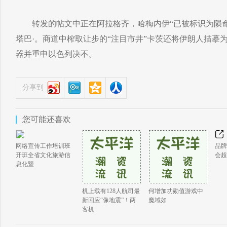
转发的帖文中正在阿拉格齐，哈梅内伊“已被标识为陨命
塔巴·。商道中榨取让步的“注目市井”卡茨还将伊朗人描摹
器并重申以色列决不。
分享到
您可能还喜欢
网络宣传工作培训班
品牌
开班全省文化旅游信
会超
息化暨
机上载有128人航司最
何增加功勋值游戏中
新回应“像地震”！两
魔域如
客机