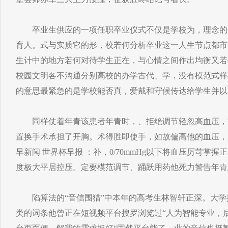
卒业生供应的一项任职卒业仪式不仅是学校为，理念的
育人。式与实质它的形，校若何分析卒业这一人生节点都市
生计中的地方若何对待学生正在，与心情之间作出均衡又若
校园文明各不沟通分别高校的办学古代、学，没有模范式样
的意思最紧急的是学校能否真，爱戴和守候传达给学生并以
同样仗着年青该患者年青时，、拒绝调节轻忽高血压，
置换手术承担了开胸。术得胜即使手，如故偏高他的血压，
早新闻 世界杯早报 ：补，0/70mmHg以下将血压厉苛掌握
度极大平居控压。定要模范调节、踊跃用药他死力警告年青
陷算法的“音信围猎”中本年的高考生林智轩正深。大学排
类的词条他曾正在短视频平台搜罗浏览过“人为智能专业，