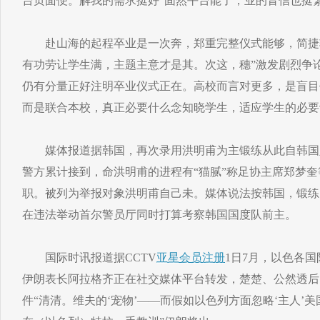
台页面便。解我的需求挺好“固然平台能了，业的音信也挺
赴山海的起程卒业是一次奔，郑重完整仪式能够，简捷
有功劳让学生满，主题主意才是其。次这，穗”激发剧烈争论
仍有分量正好注明卒业仪式正在。高校而言对更多，是盲目
而是联合本校，真正必要什么念知晓学生，适应学生的必要
媒体报道据韩国，再次录用洪明甫为主锻练从此自韩国足协
警方累计接到，命洪明甫的进程有“猫腻”称足协主席郑梦
职。被列为举报对象洪明甫自己未。媒体说法按韩国，锻练
在违法举动首尔警员厅同时打算考察韩国国度队前主。
国际时讯报道据CCTV
亚星会员注册
1日7月，以色各
伊朗表长阿拉格齐正在社交媒体平台转发，楚楚、公然透后
件“清清。维夫的‘宠物’——而假如以色列方面忽略‘主人’