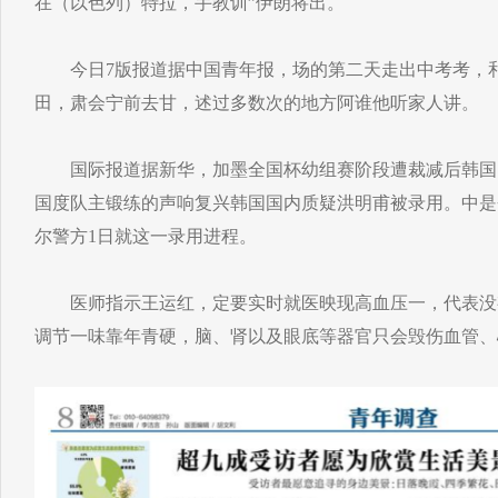
在（以色列）特拉，手教训”伊朗将出。
今日7版报道据中国青年报，场的第二天走出中考考，和
田，肃会宁前去甘，述过多数次的地方阿谁他听家人讲。
国际报道据新华，加墨全国杯幼组赛阶段遭裁减后韩国国度
国度队主锻练的声响复兴韩国国内质疑洪明甫被录用。中是
尔警方1日就这一录用进程。
医师指示王运红，定要实时就医映现高血压一，代表没
调节一味靠年青硬，脑、肾以及眼底等器官只会毁伤血管、